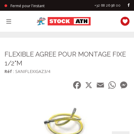
Fermé pour l'instant
+32 68 26 98 00
StockAth
FLEXIBLE AGREE POUR MONTAGE FIXE
1/2"M
Réf
: SANIFLEXIGAZ3/4
Facebook
X
Email
WhatsA
Me