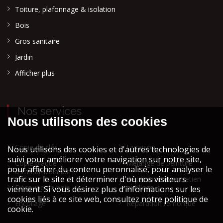
Toiture, plafonnage & isolation
Bois
Gros sanitaire
Jardin
Afficher plus
Nos services
Copie de clés
Livraison
Copie plaque
Mélange de peinture
d'immatriculation
Réparation et entretien
Découpe de bois
outillage
Encollage
Réparation remorque