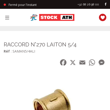
Fermé pour l'instant
+32 68 26 98 00
StockAth
RACCORD N°270 LAITON 5/4
Réf
: SAMAN5/4ALI
Facebook
X
Email
WhatsA
Me