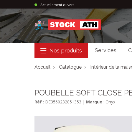
Actuellement ouvert
StockAth
Services
C
Nos produits
Accueil
Catalogue
Intérieur de la mai
POUBELLE SOFT CLOSE PE
Réf
: DE3560232851353
|
Marque
: Onyx