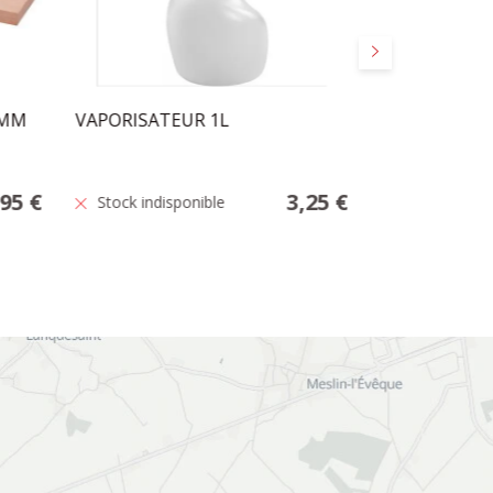
Suivant
8MM
VAPORISATEUR 1L
BAC A GLACO
COUVERCLE
,95 €
3,25 €
Stock indisponible
Stock indisp