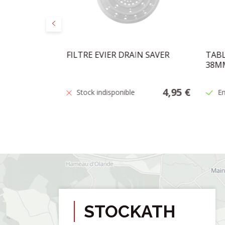
Précédent
0X40X10
FILTRE EVIER DRAIN SAVER
TABL
38MM
20,95 €
4,95 €
Stock indisponible
En
STOCKATH