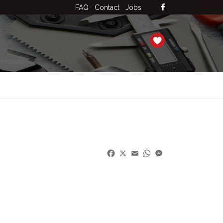
FAQ
Contact
Jobs
Facebook
X
Email
WhatsApp
Messenger