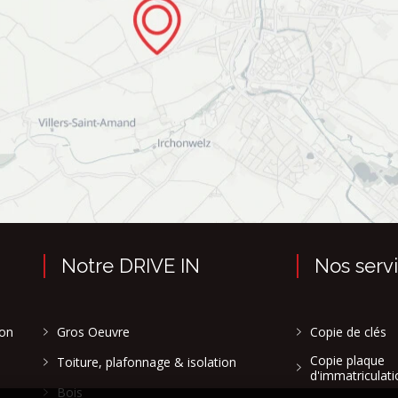
Notre DRIVE IN
Nos serv
son
Gros Oeuvre
Copie de clés
Copie plaque
Toiture, plafonnage & isolation
d'immatriculati
Bois