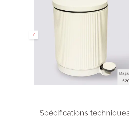
Précédent
Magas
52
Spécifications technique