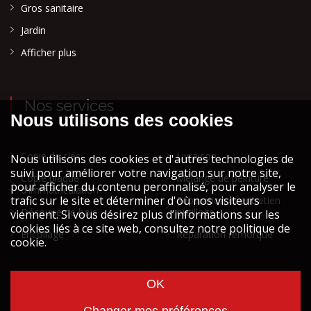
Gros sanitaire
Jardin
Afficher plus
Nos services
Copie de clés
Livraison
Copie plaque
Mélange de peinture
d'immatriculation
Réparation et entretien
Découpe de bois
outillage
Encollage
Réparation remorque
Cookies et vie privée
Mentions légales STOCK ATH